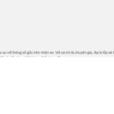
c so với thông số gốc trên nhãn xe. Với vai trò là chuyên gia, đại lý lốp sẽ
độ của lốp thay thế khác với lốp ban đầu.
ch cỡ lốp thay thế đề xuất hay không.
Cấu hình lốp của 