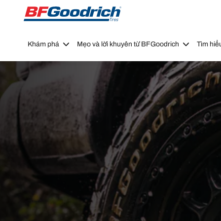
Go to page content
Go to page navigation
Khám phá
Mẹo và lời khuyên từ BFGoodrich
Tìm hiể