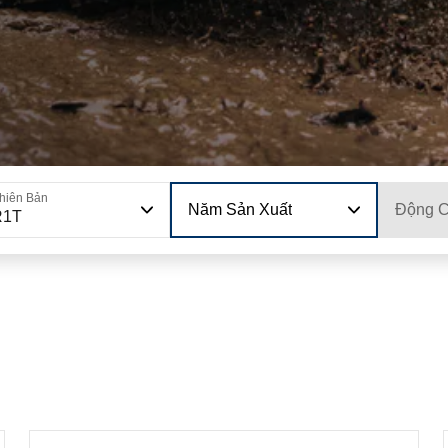
hiên Bản
Năm Sản Xuất
Động 
R1T