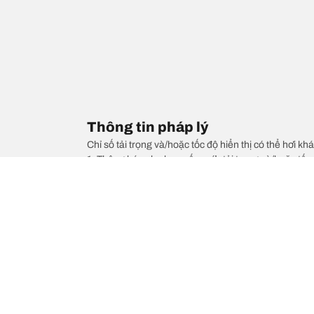
Thông tin pháp lý
Chỉ số tải trọng và/hoặc tốc độ hiển thị có thể hơi khá
1. Thông báo cho bạn nếu mức tải trọng và/hoặc tốc 
2. Xác định liệu áp suất lốp có cần điều chỉnh cho kí