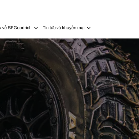
u về BFGoodrich
Tin tức và khuyến mại