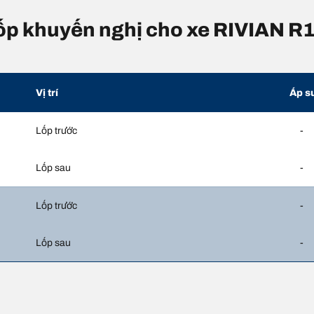
 lốp khuyến nghị cho xe RIVIAN R1
Vị trí
Áp s
Lốp trước
-
Lốp sau
-
Lốp trước
-
Lốp sau
-