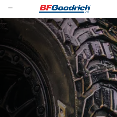
Go to page content
Go to page navigation