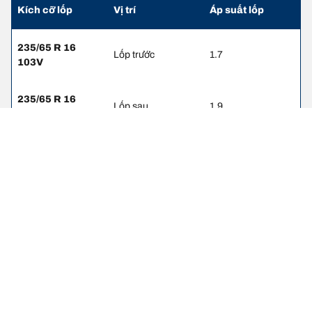
Kích cỡ lốp
Vị trí
Áp suất lốp
235/65 R 16
Lốp trước
1.7
103V
235/65 R 16
Lốp sau
1.9
103V
Thông tin pháp lý
Chỉ số tải trọng và/hoặc tốc độ hiển thị có thể hơi khác so với thông
số gốc trên nhãn xe. Với vai trò là chuyên gia, đại lý lốp sẽ tư vấn
cho bạn