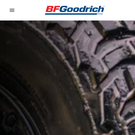
Go to page content
Go to page navigation