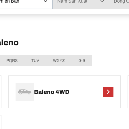
Phiên Bản
Năm Sản Xuất
Động 
aleno
PQRS
TUV
WXYZ
0-9
Baleno 4WD