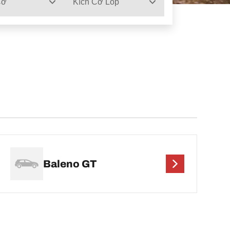
Cơ
Kích Cỡ Lốp
Baleno GT