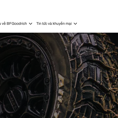
u về BFGoodrich
Tin tức và khuyến mại