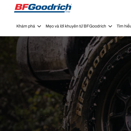
Go to page content
Go to page navigation
Khám phá
Mẹo và lời khuyên từ BFGoodrich
Tìm hiể