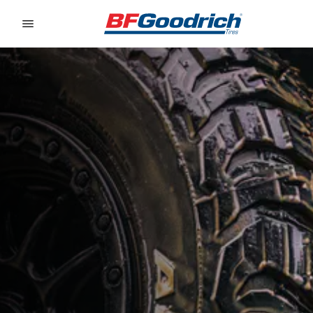
Go to page content
Go to page navigation