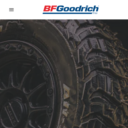
Go to page content
Go to page navigation