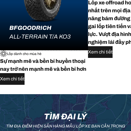
Lốp xe offroad 
nhất trên mọi địa
năng bám đường l
gai lốp tiên tiến
BFGOODRICH
lực. Vượt địa hìn
ALL-TERRAIN T/A KO3
nghiệm lái đầy p
Xem chi tiết
Lốp dành cho mùa hè
Sự mạnh mẽ và bền bỉ huyền thoại
nay trở nên mạnh mẽ và bền bỉ hơn
Xem chi tiết
TÌM ĐẠI LÝ
TÌM ĐỊA ĐIỂM HIỆN SẴN HÀNG MẪU LỐP XE BẠN CẦN TRONG