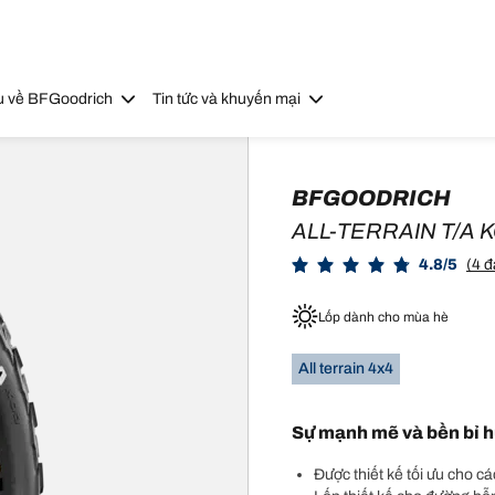
u về BFGoodrich
Tin tức và khuyến mại
BFGOODRICH
ALL-TERRAIN T/A 
4.8/5
(4 đ
Lốp dành cho mùa hè
All terrain 4x4
Sự mạnh mẽ và bền bỉ h
Được thiết kế tối ưu cho c