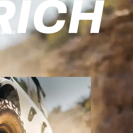
RICH
/A KO3