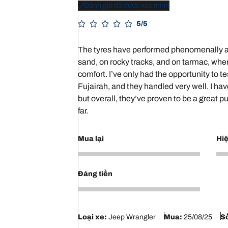
Đánh giá đã được xác minh
5/5
The tyres have performed phenomenally acr
sand, on rocky tracks, and on tarmac, where
comfort. I’ve only had the opportunity to t
Fujairah, and they handled very well. I ha
but overall, they’ve proven to be a great
far.
Mua lại
Hiệ
5
5
Đáng tiền
5
Loại xe:
Jeep Wrangler
Mua:
25/08/25
Số