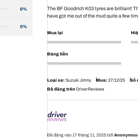
The BF Goodrich K03 tyres are brilliant! 
0%
have got me out of the mud quite a few tim
0%
Mua lại
Hiệ
5
4
Đáng tiền
4
Loại xe:
Suzuki Jimny
Mua:
27/12/25
Số 
Đã đăng trên
DriverReviews
Đã đăng vào 17 tháng 11, 2025
bởi
Anonymou