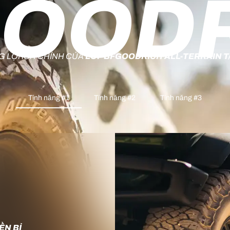
OOD
 LỢI ÍCH CHÍNH CỦA
LỐP BFGOODRICH ALL-TERRAIN T
Tính năng #1
Tính năng #2
Tính năng #3
ỀN BỈ