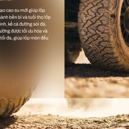
tạo cao su mới giúp lốp
nh bền bỉ và tuổi thọ lốp
hình, kể cả đường sỏi đá.
 đường được tối ưu hóa và
tối đa, giúp lốp mòn đều