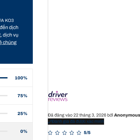
T/A KO3
 đến dịch
, dịch vụ
hệ chúng
100%
75%
25%
Đã đăng vào 22 tháng 3, 2026
bởi
Anonymou
Đánh giá đã được xác minh
0%
5/5