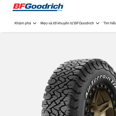
Go to page content
Go to page navigation
Khám phá
Mẹo và lời khuyên từ BFGoodrich
Tìm hiể