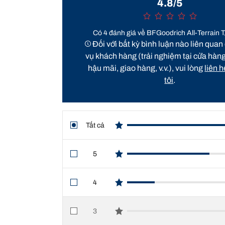
4.8/5
Có 4 đánh giá về BFGoodrich All-Terrain 
Đối với bất kỳ bình luận nào liên quan
vụ khách hàng (trải nghiệm tại cửa hàng
hậu mãi, giao hàng, v.v.), vui lòng
liên 
tôi
.
Tất cả
star reviews
5
star reviews
4
star reviews
3
star reviews