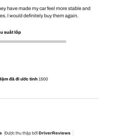
They have made my car feel more stable and
es. I would definitely buy them again.
u suất lốp
dặm đã đi ước tính
1500
s
Được thu thập bởi
DriverReviews