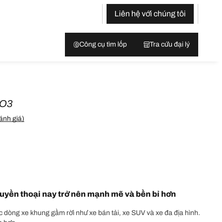
Liên hệ với chúng tôi
Công cụ tìm lốp
Tra cứu đại lý
KO3
ánh giá)
uyền thoại nay trở nên mạnh mẽ và bền bỉ hơn
ác dòng xe khung gầm rời như xe bán tải, xe SUV và xe đa địa hình.