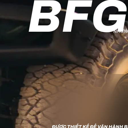
BFG
NHỮNG
ĐƯỢC THIẾT KẾ ĐỂ VẬN HÀNH B