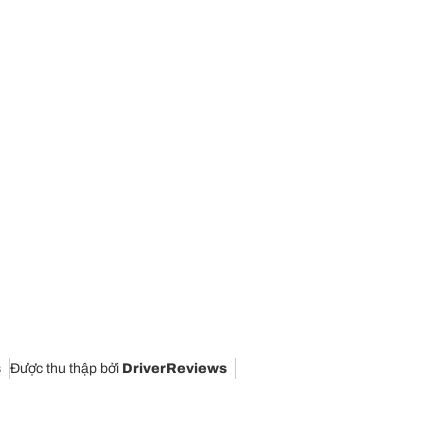
s
Được thu thập bởi
DriverReviews