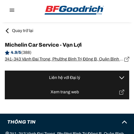
Go to page content
Go to page navigation
Quay trở lại
Michelin Car Service - Vạn Lợi
4.9/5
(388)
341-343 Vành Đai Trong, Phường Bình Trị Đông B, Quận Bình Tân, Hồ Chí Minh
Liên hệ với Đại lý
Xem trang web
THÔNG TIN
341-343 Vành Đai Trong, Phường Bình Trị Đông B, Quận Bình