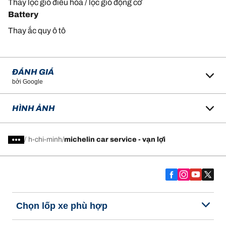
Thay lọc gió điều hòa / lọc gió động cơ
Battery
Thay ắc quy ô tô
ĐÁNH GIÁ
bởi Google
HÌNH ẢNH
/
h-chi-minh
michelin car service - vạn lợi
Chọn lốp xe phù hợp