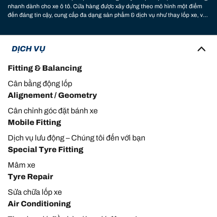
nhanh dành cho xe ô tô. Cửa hàng được xây dựng theo mô hình một điểm
đến đáng tin cậy, cung cấp đa dạng sản phẩm & dịch vụ như thay lốp xe, vá
lốp (vỏ) xe, thay dầu nhớt, thay ắc quy, thay phanh (thắng) và hơn thế nữa.
Với các trang thiết bị đạt chuẩn, hiện đại cùng với đội ngũ nhân viên tận
tâm, được đào tạo chuyên sâu về quy trình dịch vụ cũng như kiến thức
DỊCH VỤ
chuyên môn bởi Michelin và các đối tác uy tín, giúp bạn yên tâm rằng chiếc
xe của bạn đang được chăm sóc tốt. Hãy đến ngay Michelin Car Service -
Vạn Lợi để trải nghiệm dịch vụ của chúng tôi.
Fitting & Balancing
Cân bằng động lốp
Alignement / Geometry
Cân chỉnh góc đặt bánh xe
Mobile Fitting
Dịch vụ lưu động – Chúng tôi đến với bạn
Special Tyre Fitting
Mâm xe
Tyre Repair
Sửa chữa lốp xe
Air Conditioning