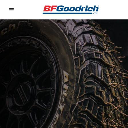
Go to page content
Go to page navigation