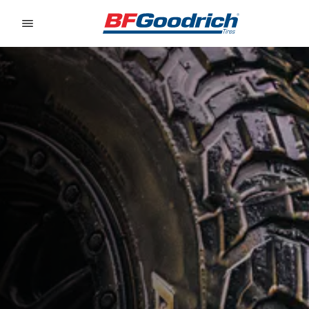
Go to page content
Go to page navigation