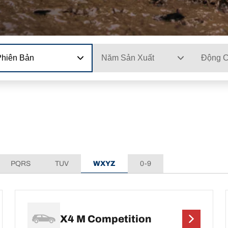
Phiên Bản
Năm Sản Xuất
Động 
PQRS
TUV
WXYZ
0-9
X4 M Competition