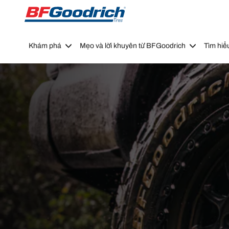
Go to page content
Go to page navigation
Khám phá
Mẹo và lời khuyên từ BFGoodrich
Tìm hiể