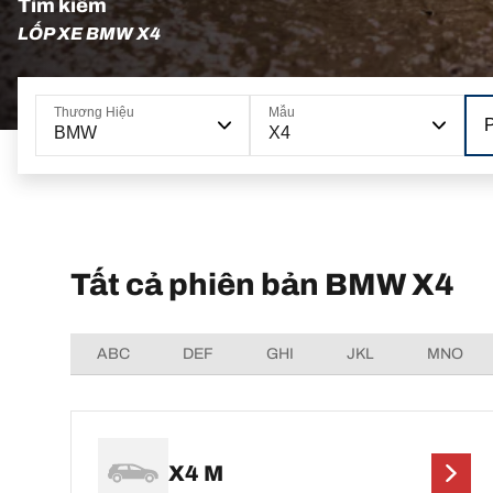
Tìm kiếm
LỐP XE BMW X4
Thương Hiệu
Mẫu
BMW
X4
Tất cả phiên bản BMW X4
ABC
DEF
GHI
JKL
MNO
X4 M