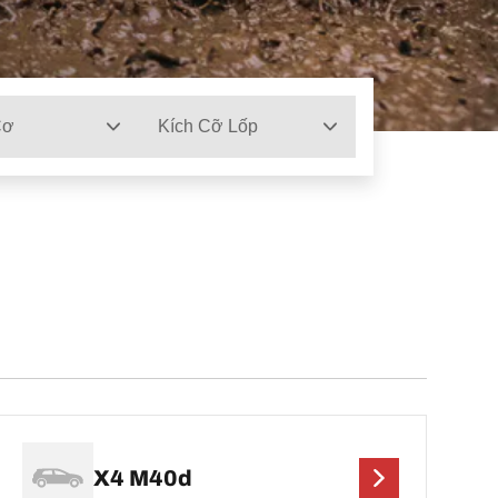
Cơ
Kích Cỡ Lốp
X4 M40d