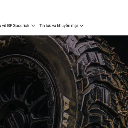
u về BFGoodrich
Tin tức và khuyến mại