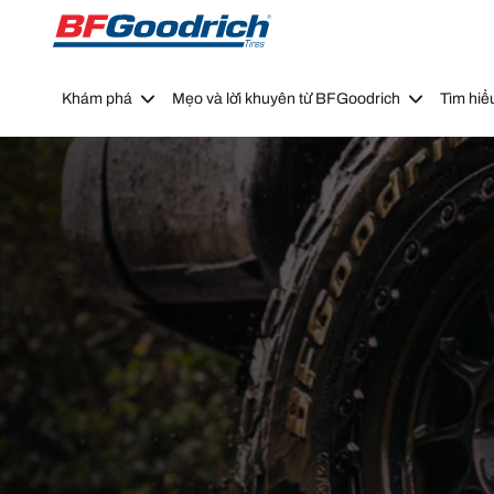
Go to page content
Go to page navigation
Khám phá
Mẹo và lời khuyên từ BFGoodrich
Tìm hiể