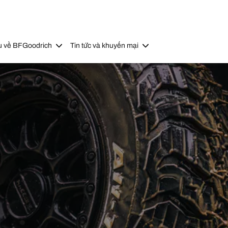
u về BFGoodrich
Tin tức và khuyến mại