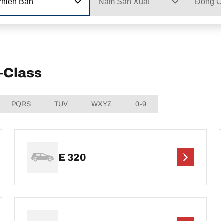
Phiên Bản
Năm Sản Xuất
Động 
-Class
PQRS
TUV
WXYZ
0-9
E 320