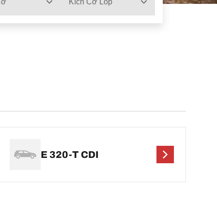
Cơ
Kích Cỡ Lốp
E 320-T CDI