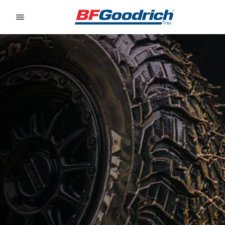
Go to page content
Go to page navigation