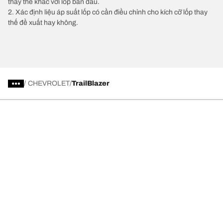
thay thế khác với lốp ban đầu.
2. Xác định liệu áp suất lốp có cần điều chỉnh cho kích cỡ lốp thay
thế đề xuất hay không.
/
CHEVROLET
TrailBlazer
Chọn lốp xe phù hợp
Những đổi mới mới nhất của chúng tôi
Về BFGoodrich