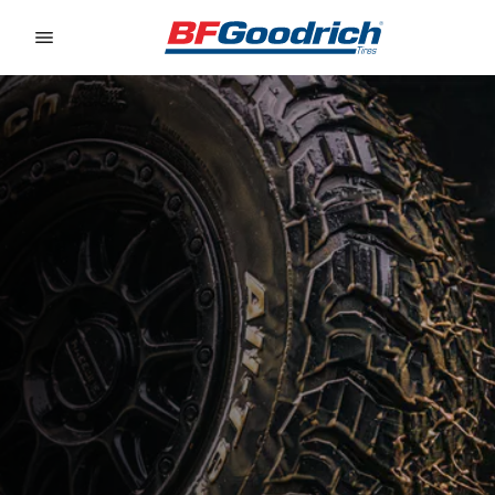
Go to page content
Go to page navigation