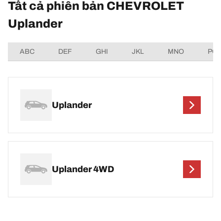
Tất cả phiên bản CHEVROLET
Uplander
ABC
DEF
GHI
JKL
MNO
PQ
Uplander
Uplander 4WD