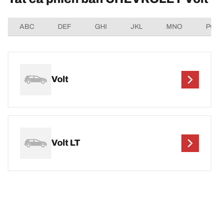
ABC
DEF
GHI
JKL
MNO
PQ
Volt
Volt LT