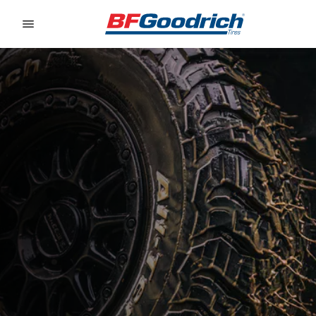
Go to page content
Go to page navigation