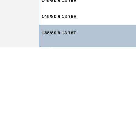
145/80 R 13 78R
145/80 R 13 78R
155/80 R 13 78T
155/80 R 13 78T
Thông tin pháp lý