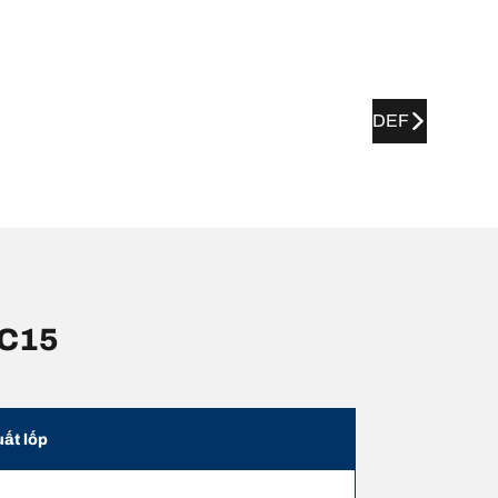
DEF
 C15
uất lốp