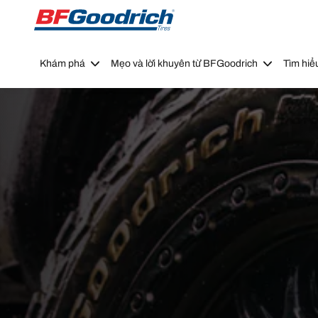
Go to page content
Go to page navigation
Khám phá
Mẹo và lời khuyên từ BFGoodrich
Tìm hiể