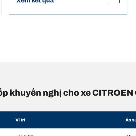
Xem kết quả
 lốp khuyến nghị cho xe CITROEN
Vị trí
Áp s