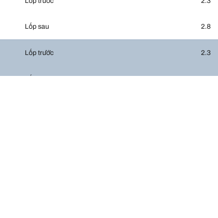
Lốp trước
2.3
Lốp sau
2.8
Lốp trước
2.3
Lốp sau
2.8
Cấu hình lốp của 