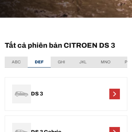
Tất cả phiên bản CITROEN DS 3
ABC
DEF
GHI
JKL
MNO
PQ
DS 3