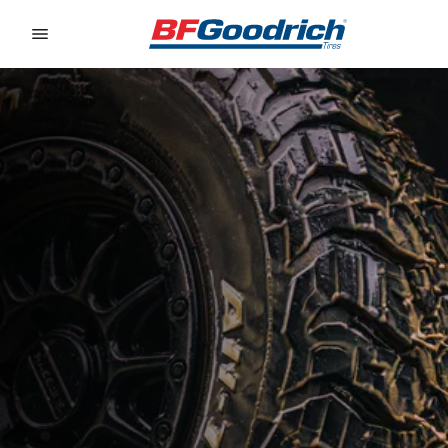
Go to page content
Go to page navigation