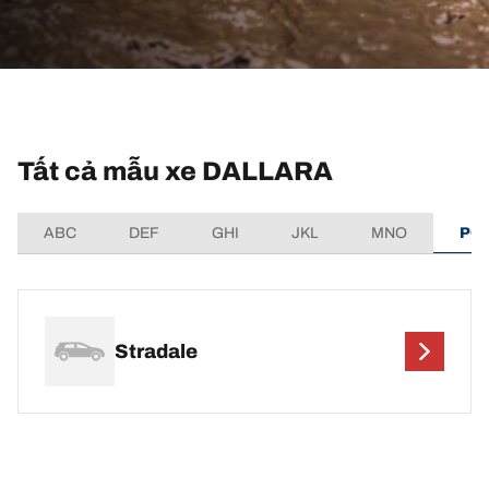
Tất cả mẫu xe DALLARA
ABC
DEF
GHI
JKL
MNO
PQ
Stradale