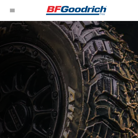
Go to page content
Go to page navigation