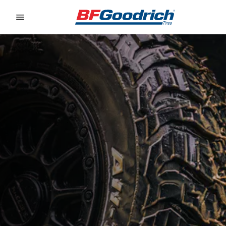
Go to page content
Go to page navigation