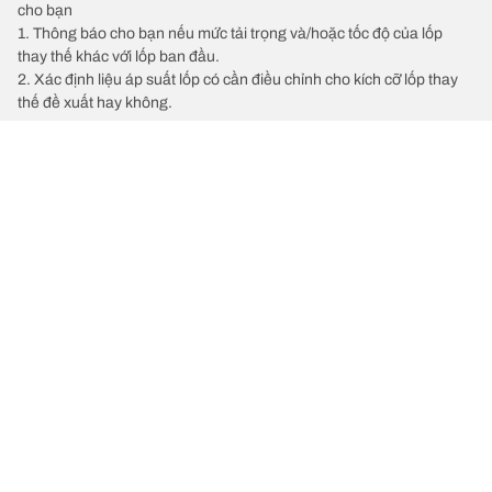
cho bạn
1. Thông báo cho bạn nếu mức tải trọng và/hoặc tốc độ của lốp
thay thế khác với lốp ban đầu.
2. Xác định liệu áp suất lốp có cần điều chỉnh cho kích cỡ lốp thay
thế đề xuất hay không.
/
FIAT
500
Chọn lốp xe phù hợp
Những đổi mới mới nhất của chúng tôi