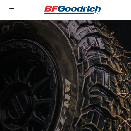
Go to page content
Go to page navigation