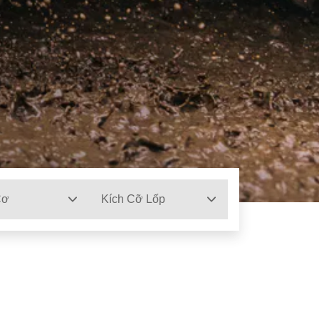
Cơ
Kích Cỡ Lốp