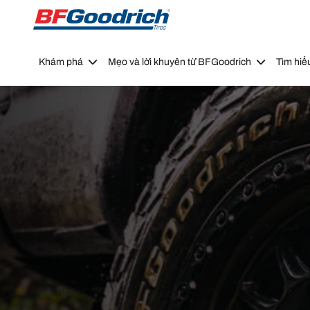
Go to page content
Go to page navigation
Khám phá
Mẹo và lời khuyên từ BFGoodrich
Tìm hiể