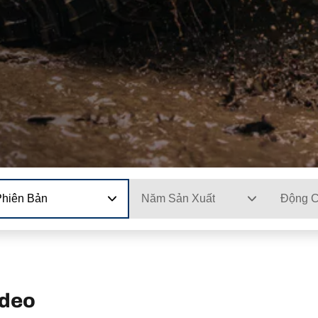
Phiên Bản
Năm Sản Xuất
Động 
ndeo