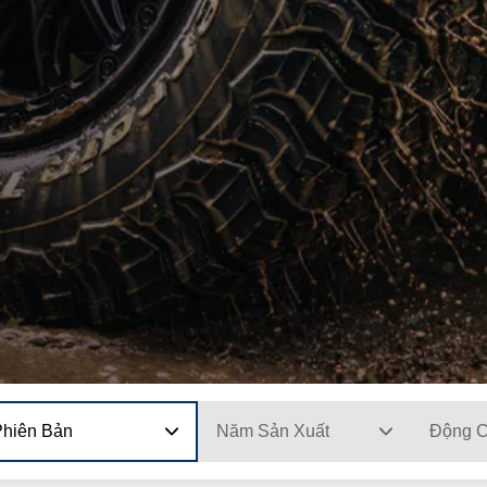
Phiên Bản
Năm Sản Xuất
Động 