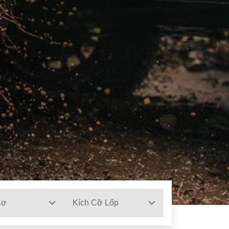
Cơ
Kích Cỡ Lốp