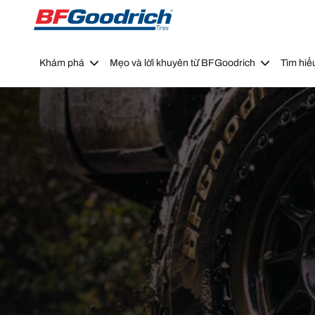
Go to page content
Go to page navigation
Khám phá
Mẹo và lời khuyên từ BFGoodrich
Tìm hiể