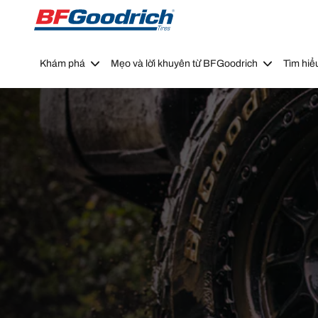
Go to page content
Go to page navigation
Khám phá
Mẹo và lời khuyên từ BFGoodrich
Tìm hiể