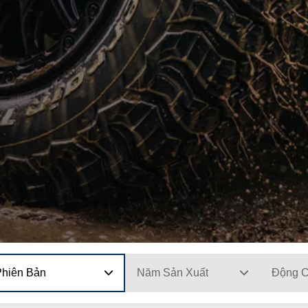
Phiên Bản
Năm Sản Xuất
Động 