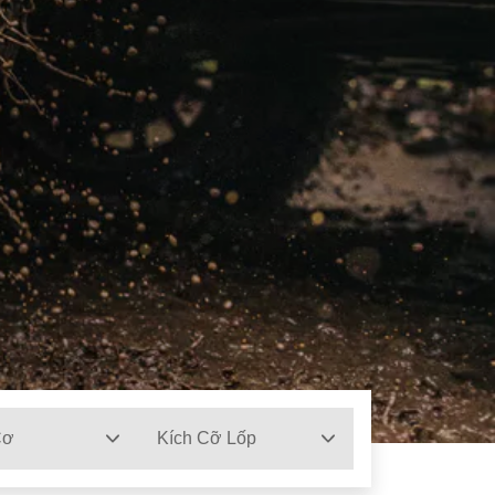
Cơ
Kích Cỡ Lốp