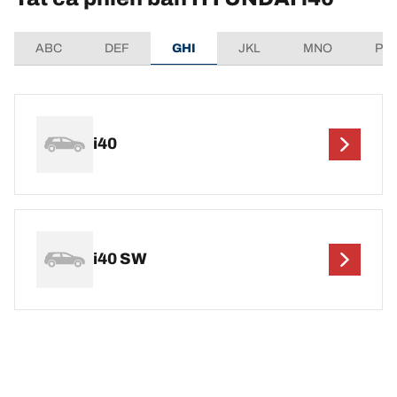
ABC
DEF
GHI
JKL
MNO
PQ
i40
i40 SW