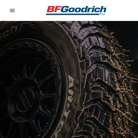
Go to page content
Go to page navigation