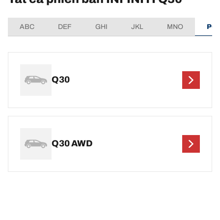
ABC
DEF
GHI
JKL
MNO
PQ
Q30
Q30 AWD