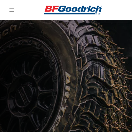
Go to page content
Go to page navigation