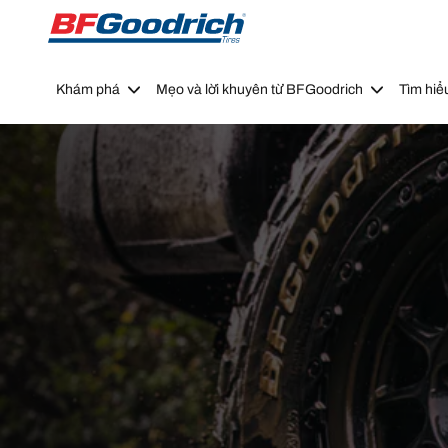
Go to page content
Go to page navigation
Khám phá
Mẹo và lời khuyên từ BFGoodrich
Tìm hiể