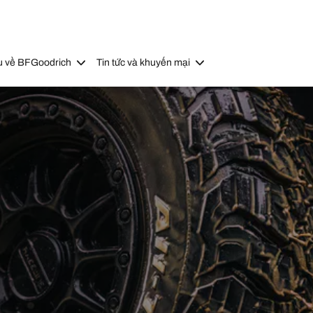
u về BFGoodrich
Tin tức và khuyến mại