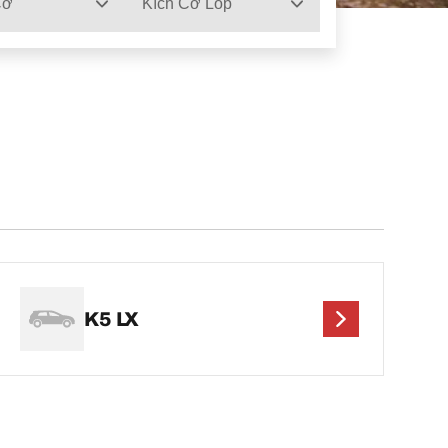
Cơ
Kích Cỡ Lốp
K5 LX