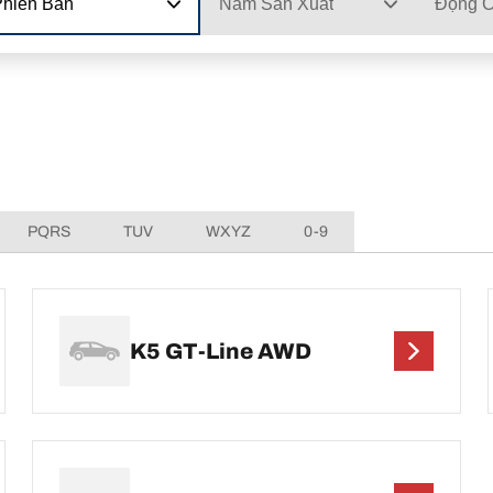
Phiên Bản
Năm Sản Xuất
Động 
PQRS
TUV
WXYZ
0-9
K5 GT-Line AWD