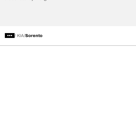
/
KIA
Sorento
Chọn lốp xe phù hợp
Những đổi mới mới nhất của chúng tôi
Về BFGoodrich
Trợ giúp và lời khuyên