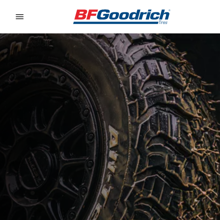
Go to page content
Go to page navigation