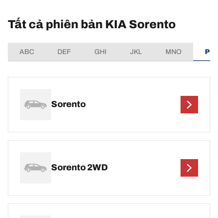
Tất cả phiên bản KIA Sorento
ABC
DEF
GHI
JKL
MNO
PQ
Sorento
Sorento 2WD