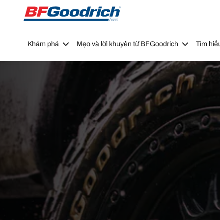
Go to page content
Go to page navigation
Khám phá
Mẹo và lời khuyên từ BFGoodrich
Tìm hiể