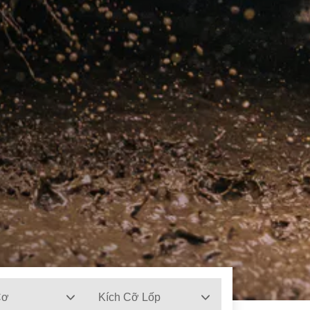
Cơ
Kích Cỡ Lốp