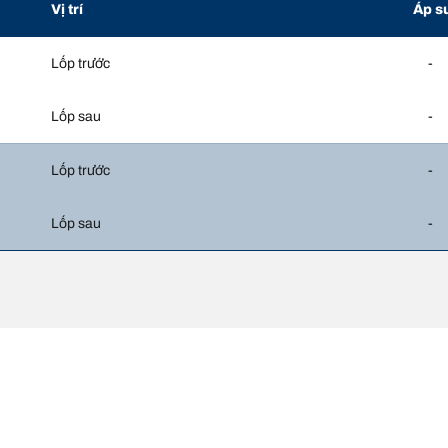
Vị trí
Áp s
Lốp trước
-
Lốp sau
-
Lốp trước
-
Lốp sau
-