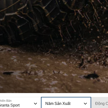
hiên Bản
Năm Sản Xuất
Động 
ranta Sport