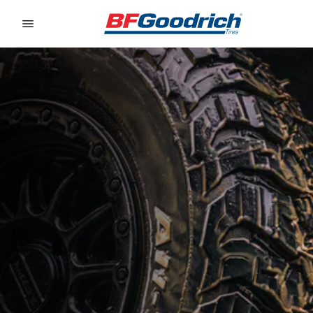
Go to page content
Go to page navigation