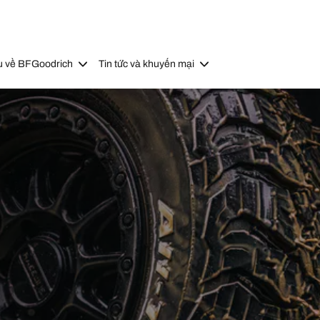
u về BFGoodrich
Tin tức và khuyến mại