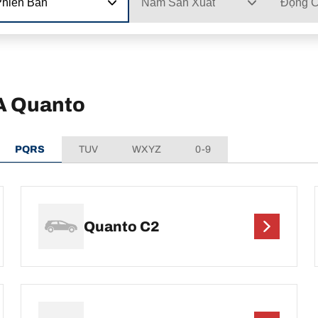
Phiên Bản
Năm Sản Xuất
Động 
A Quanto
PQRS
TUV
WXYZ
0-9
Quanto C2