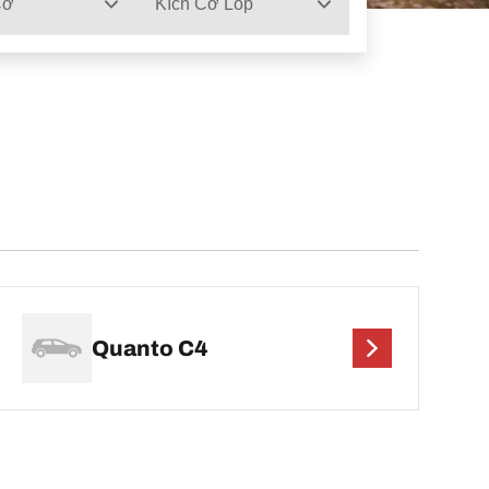
Cơ
Kích Cỡ Lốp
Quanto C4