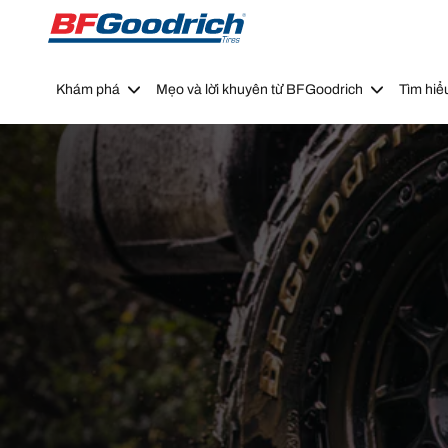
Go to page content
Go to page navigation
Khám phá
Mẹo và lời khuyên từ BFGoodrich
Tìm hiể