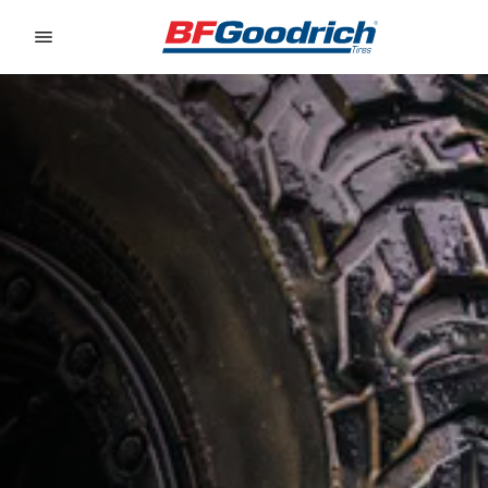
Go to page content
Go to page navigation