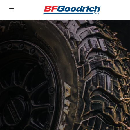
Go to page content
Go to page navigation