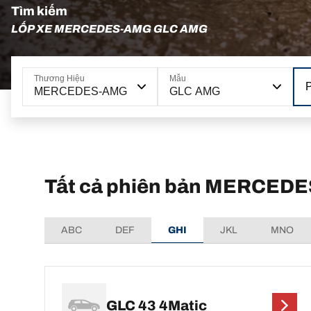
Tìm kiếm
LỐP XE MERCEDES-AMG GLC AMG
Thương Hiệu
Mẫu
MERCEDES-AMG
GLC AMG
Tất cả phiên bản MERCE
ABC
DEF
GHI
JKL
MNO
GLC 43 4Matic