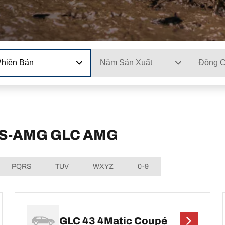
Phiên Bản
Năm Sản Xuất
Động 
DES-AMG GLC AMG
PQRS
TUV
WXYZ
0-9
GLC 43 4Matic Coupé