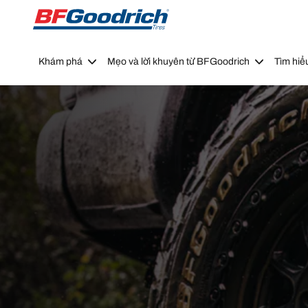
Go to page content
Go to page navigation
Khám phá
Mẹo và lời khuyên từ BFGoodrich
Tìm hiể