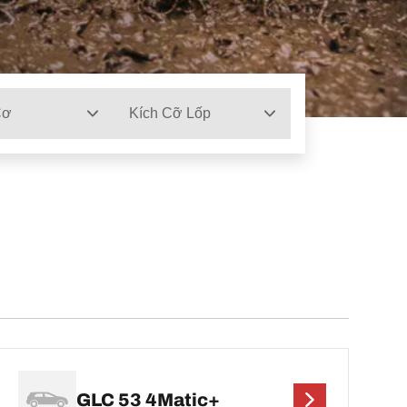
Cơ
Kích Cỡ Lốp
GLC 53 4Matic+