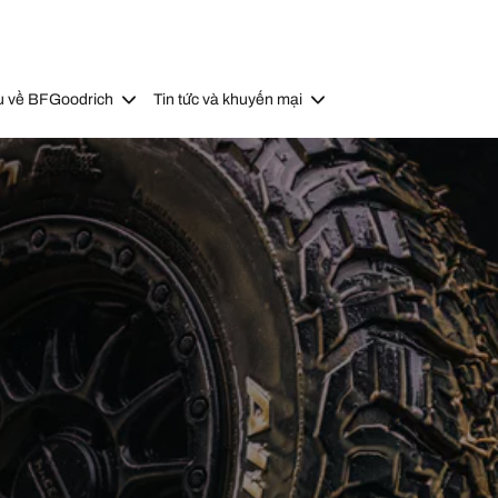
u về BFGoodrich
Tin tức và khuyến mại