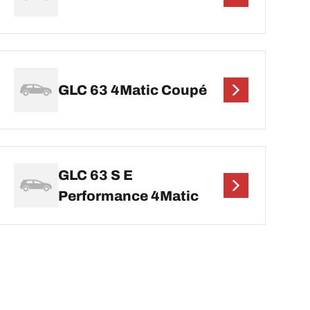
GLC 63 4Matic Coupé
GLC 63 S E
Performance 4Matic