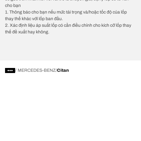
cho bạn
1. Thông báo cho bạn nếu mức tải trọng và/hoặc tốc độ của lốp
thay thế khác với lốp ban đầu.
2. Xác định liệu áp suất lốp có cần điều chỉnh cho kích cỡ lốp thay
thế đề xuất hay không.
/
MERCEDES-BENZ
Citan
Chọn lốp xe phù hợp
Những đổi mới mới nhất của chúng tôi