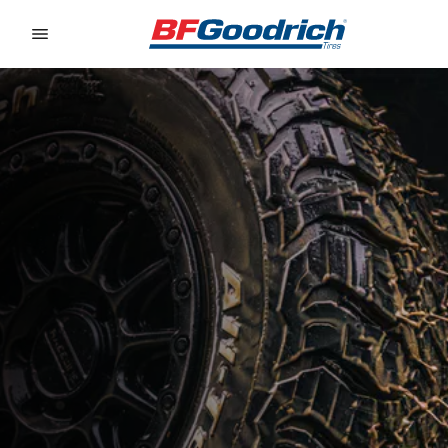
Go to page content
Go to page navigation