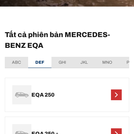
Tất cả phiên bản MERCEDES-
BENZ EQA
ABC
DEF
GHI
JKL
MNO
PQ
EQA 250
EQA 250 +