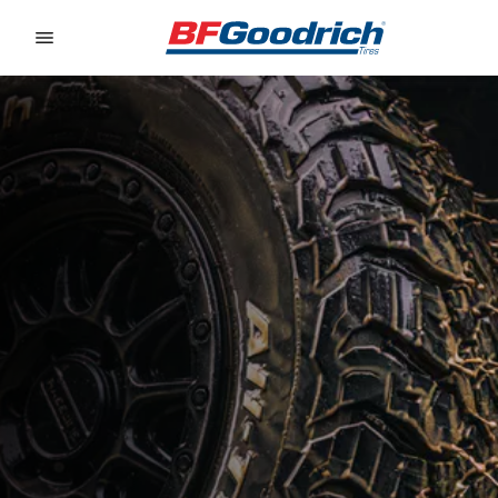
Go to page content
Go to page navigation