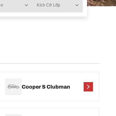
Cơ
Kích Cỡ Lốp
Cooper S Clubman