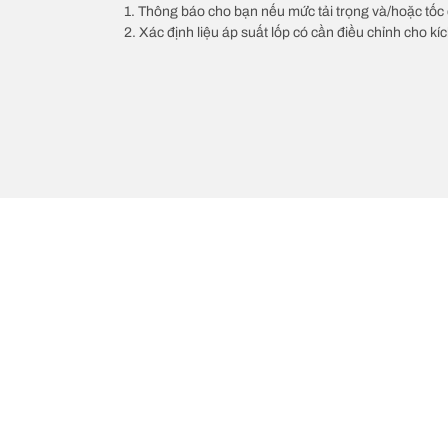
1. Thông báo cho bạn nếu mức tải trọng và/hoặc tốc 
2. Xác định liệu áp suất lốp có cần điều chỉnh cho kí
/
MINI
Clubman
Chọn lốp xe phù hợp
Những đổi 
Tìm lốp theo phân loại và dòng sản phẩm
BFGoodrich Al
Tìm lốp theo nhà sản xuất xe
BFGoodrich Al
Xem tất cả các kích cỡ mâm xe