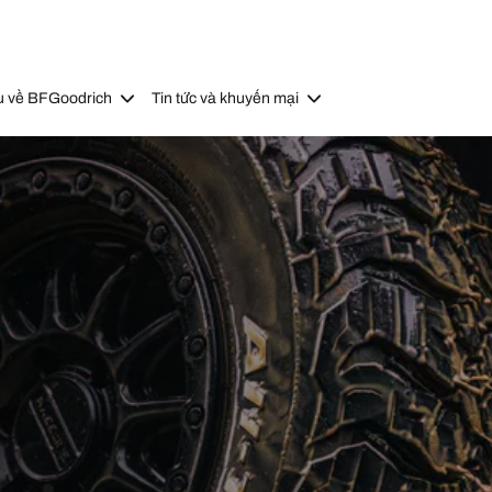
u về BFGoodrich
Tin tức và khuyến mại