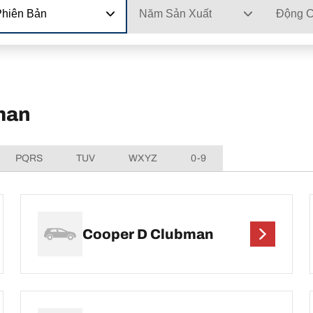
Phiên Bản
Năm Sản Xuất
Động 
man
PQRS
TUV
WXYZ
0-9
Cooper D Clubman