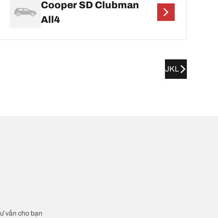
Cooper SD Clubman
All4
JKL
 tư vấn cho bạn