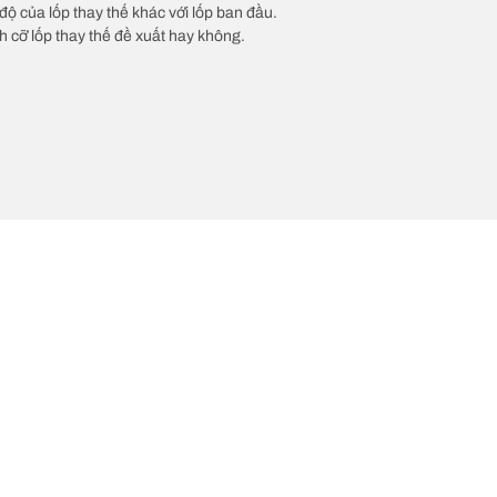
độ của lốp thay thế khác với lốp ban đầu.
ch cỡ lốp thay thế đề xuất hay không.
Cấu hình lốp của 
mới mới nhất của chúng tôi
Về BFGoodrich
l-Terrain T/A KO2
Lịch sử của BFGoodrich
l-Terrain T/A KO3
Lốp BFGoodrich của nước nào?
Tin Tức & Các Chương Trình Khu