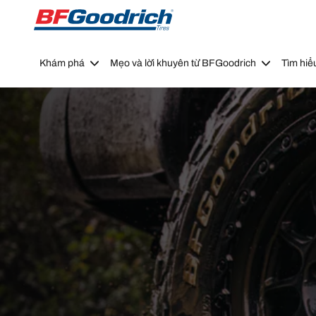
Go to page content
Go to page navigation
Khám phá
Mẹo và lời khuyên từ BFGoodrich
Tìm hiể