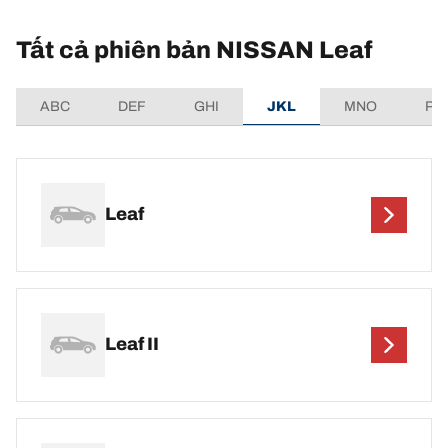
Tất cả phiên bản NISSAN Leaf
ABC
DEF
GHI
JKL
MNO
PQ
Leaf
Leaf II