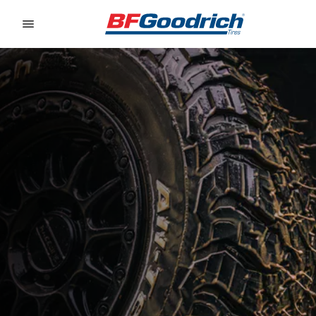
Go to page content
Go to page navigation