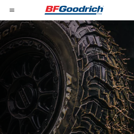
Go to page content
Go to page navigation