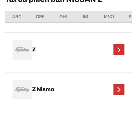
ABC
DEF
GHI
JKL
MNO
PQ
Z
Z Nismo