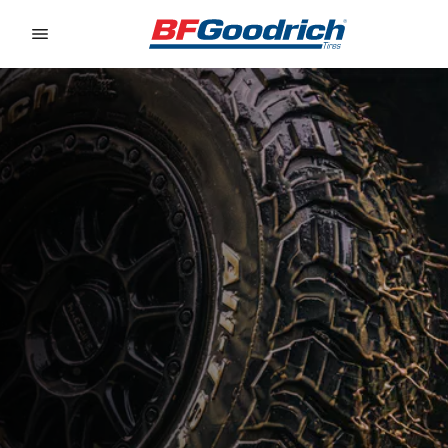
Go to page content
Go to page navigation