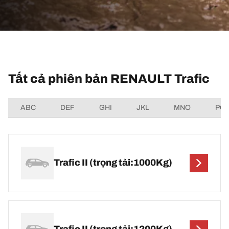
Tất cả phiên bản RENAULT Trafic
ABC
DEF
GHI
JKL
MNO
PQ
Trafic II (trọng tải:1000Kg)