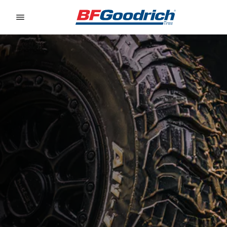
Go to page content
Go to page navigation