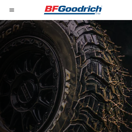
Go to page content
Go to page navigation