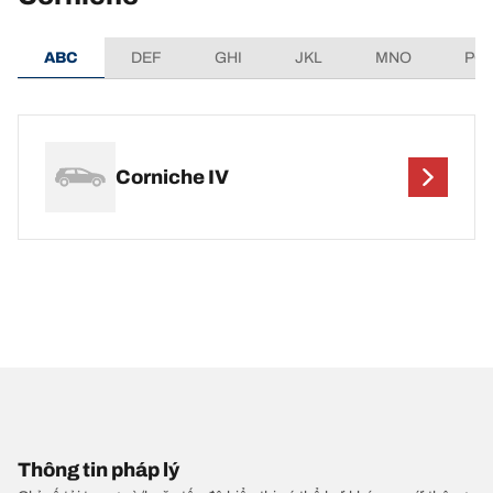
ABC
DEF
GHI
JKL
MNO
PQ
Corniche IV
Thông tin pháp lý