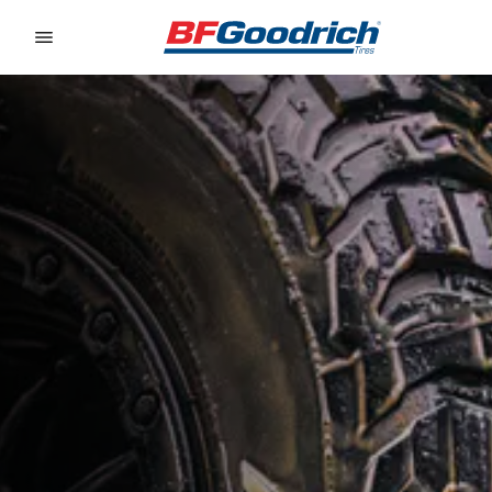
Go to page content
Go to page navigation