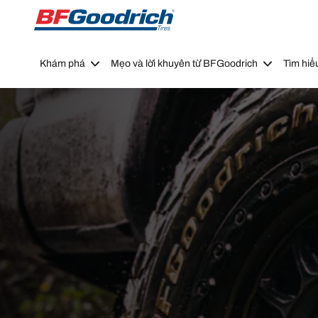
Go to page content
Go to page navigation
Khám phá
Mẹo và lời khuyên từ BFGoodrich
Tìm hiể