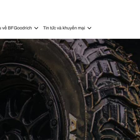
u về BFGoodrich
Tin tức và khuyến mại