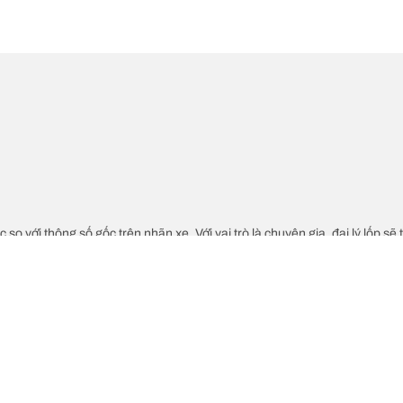
c so với thông số gốc trên nhãn xe. Với vai trò là chuyên gia, đại lý lốp sẽ
độ của lốp thay thế khác với lốp ban đầu.
ch cỡ lốp thay thế đề xuất hay không.
Cấu hình lốp của 