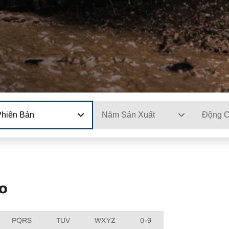
Phiên Bản
Năm Sản Xuất
Động 
go
PQRS
TUV
WXYZ
0-9