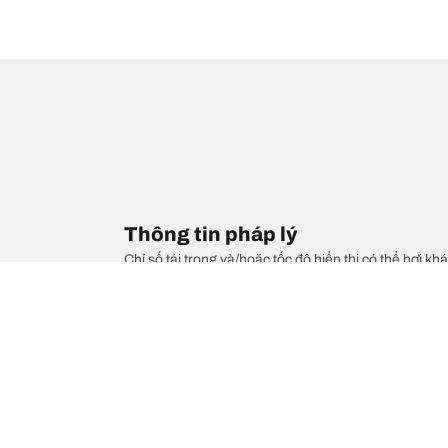
Thông tin pháp lý
Chỉ số tải trọng và/hoặc tốc độ hiển thị có thể hơi khá
1. Thông báo cho bạn nếu mức tải trọng và/hoặc tốc 
2. Xác định liệu áp suất lốp có cần điều chỉnh cho kí