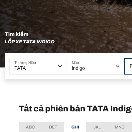
Tìm kiếm
LỐP XE TATA INDIGO
Thương Hiệu
Mẫu
TATA
Indigo
Tất cả phiên bản TATA Indi
ABC
DEF
GHI
JKL
MNO