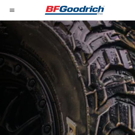
Go to page content
Go to page navigation