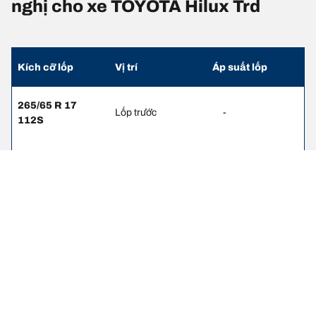
nghị cho xe TOYOTA Hilux Trd
Kích cỡ lốp
Vị trí
Áp suất lốp
265/65 R 17
Lốp trước
-
112S
265/65 R 17
Lốp sau
-
112S
Thông tin pháp lý