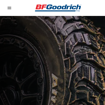
Go to page content
Go to page navigation