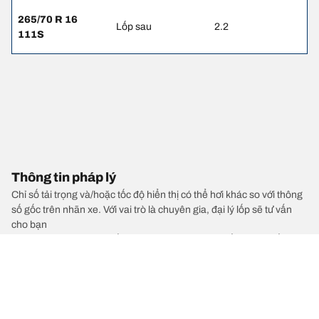
265/70 R 16
Lốp sau
2.2
111S
Thông tin pháp lý
Chỉ số tải trọng và/hoặc tốc độ hiển thị có thể hơi khác so với thông
số gốc trên nhãn xe. Với vai trò là chuyên gia, đại lý lốp sẽ tư vấn
cho bạn
1. Thông báo cho bạn nếu mức tải trọng và/hoặc tốc độ của lốp
thay thế khác với lốp ban đầu.
2. Xác định liệu áp suất lốp có cần điều chỉnh cho kích cỡ lốp thay
thế đề xuất hay không.