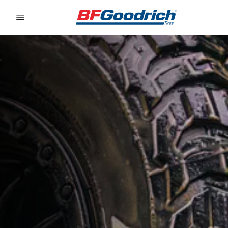
Go to page content
Go to page navigation