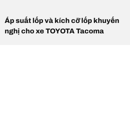
Áp suất lốp và kích cỡ lốp khuyến
nghị cho xe TOYOTA Tacoma
Kích cỡ lốp
Vị trí
Áp suất lốp
265/65 R 17
Lốp trước
2
110S
265/65 R 17
Lốp sau
2
110S