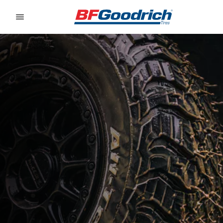
Go to page content
Go to page navigation