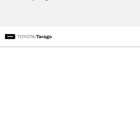
/
TOYOTA
Tarago
Chọn lốp xe phù hợp
Những đổi mới mới nhất của chúng tôi
Về BFGoodrich
Trợ giúp và lời khuyên