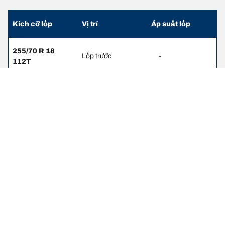
Kích cỡ lốp
Vị trí
Áp suất lốp
255/70 R 18
Lốp trước
-
112T
255/70 R 18
Lốp sau
-
112T
255/70 R 18
Lốp trước
-
112S
255/70 R 18
Lốp sau
-
112S
275/65 R 18
Lốp trước
2.1
114T