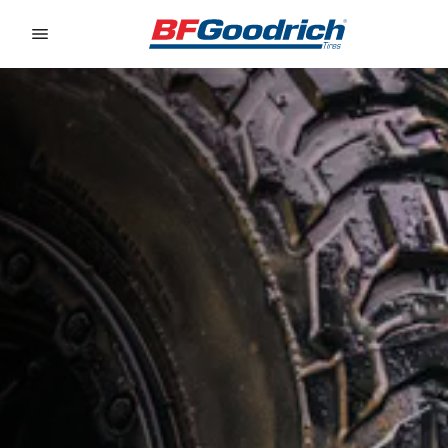
Go to page content
Go to page navigation