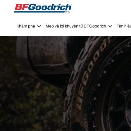
Go to page content
Go to page navigation
Khám phá
Mẹo và lời khuyên từ BFGoodrich
Tìm hiể