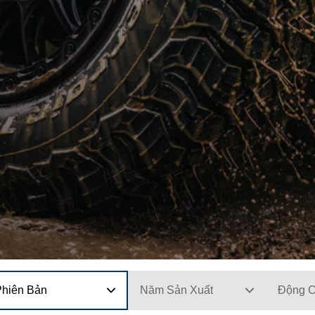
Phiên Bản
Năm Sản Xuất
Động 