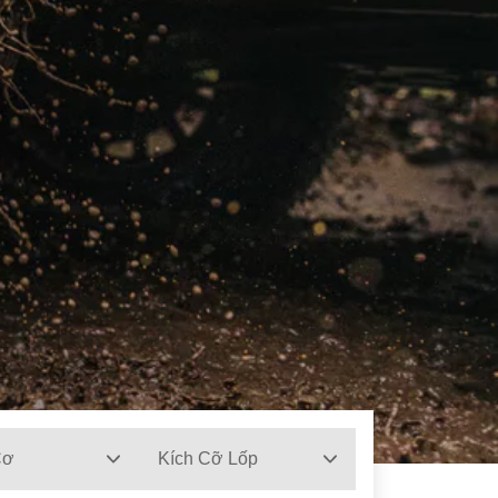
Cơ
Kích Cỡ Lốp