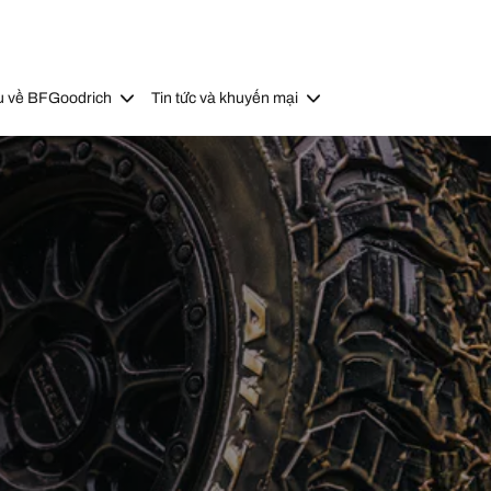
u về BFGoodrich
Tin tức và khuyến mại