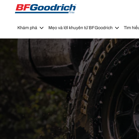
Go to page content
Go to page navigation
Khám phá
Mẹo và lời khuyên từ BFGoodrich
Tìm hiể