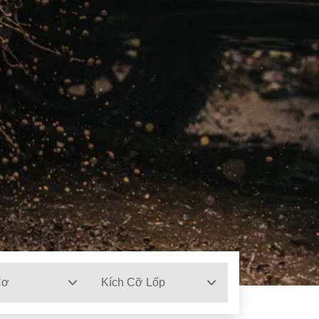
Cơ
Kích Cỡ Lốp