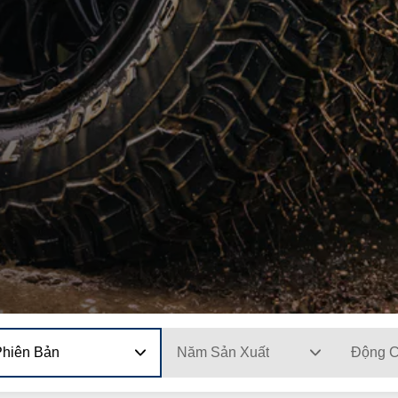
Phiên Bản
Năm Sản Xuất
Động 